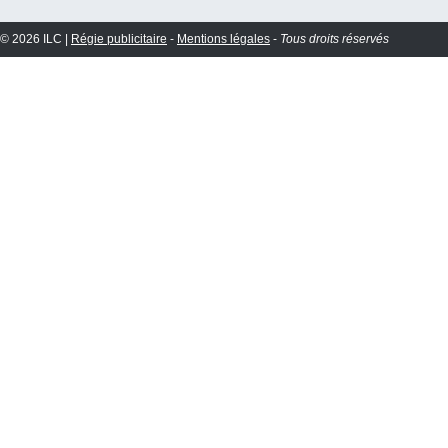
© 2026 ILC |
Régie publicitaire
-
Mentions légales
-
Tous droits réservés