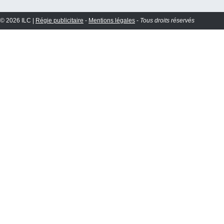
© 2026 ILC |
Régie publicitaire
-
Mentions légales
-
Tous droits réservés