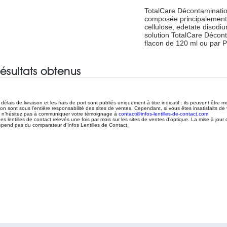
durée de vie et vous prése
décontamination, vos lent
TotalCare Décontamination
avec la solution TotalCar
composée principalement
l’étui de trempage rempli
cellulose, edetate disod
vous faites face à une ac
solution TotalCare Décont
vos lentilles, utilisez le
flacon de 120 ml ou par 
résultats obtenus
 délais de livraison et les frais de port sont publiés uniquement à titre indicatif : ils peuvent être 
ison sont sous l’entière responsabilité des sites de ventes. Cependant, si vous êtes insatisfaits de 
, n’hésitez pas à communiquer votre témoignage à
contact@infos-lentilles-de-contact.com
des lentilles de contact relevés une fois par mois sur les sites de ventes d’optique. La mise à jour 
pend pas du comparateur d’Infos Lentilles de Contact.