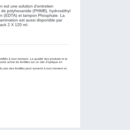
rvez votre santé oculaire ! Avant la
illes de contact doivent être massées
 est une solution d’entretien
e Nettoyage. Déposez-les ensuite dans
 de polyhexanide (PHMB), hydroxéthyl
 avec TotalCare Décontamination. Si
ium (EDTA) et tampon Phosphate. La
cumulation importante de dépôts sur
amination est aussi disponible par
s comprimés TotalCare Déprotéinisation.
Pack 2 X 120 ml.
modifiés à tout moment. La qualité des produits et la
votre achat de lentilles sur un site d’optique en
du prix des lentilles peut survenir à tout moment et