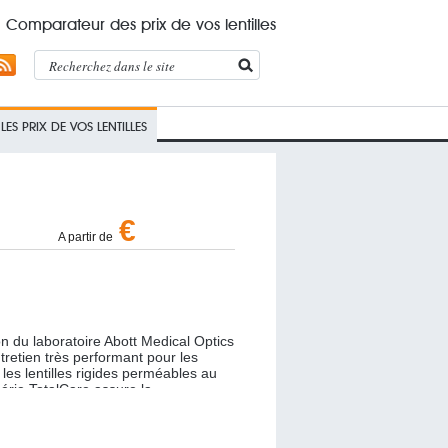
Comparateur des prix de vos lentilles
ES PRIX DE VOS LENTILLES
€
A partir de
 du laboratoire Abott Medical Optics
tretien très performant pour les
s les lentilles rigides perméables au
série TotalCare assure la
ication ainsi que la conservation de
En entretenant régulièrement vos
Décontamination, vous prolongez leur