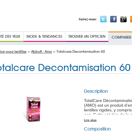
Suivez-nous
TÉ DES YEUX
MODE & TENDANCES
TROUVER UN OPTICIEN
COMPARER L
ion pour lentilles
>
Abbott - Amo
> Totalcare Decontamisation 60
otalcare Decontamisation 60
Description
TotalCare Décontamination
(AMO) est un produit d’en
lentilles rigides, y compri
gaz. Cette solution de la 
décontamination, la lubrif
Lire plus
vos lentilles de contact. 
Composition
lentilles avec TotalCare 