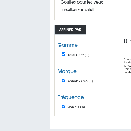
Gouttes pour les yeux
Lunettes de soleil
AFFINER PAR
0 
Gamme
Total Care
(1)
* Les
livra
ligne
Prix 
Marque
ne dé
Abbott - Amo
(1)
Fréquence
Non classé