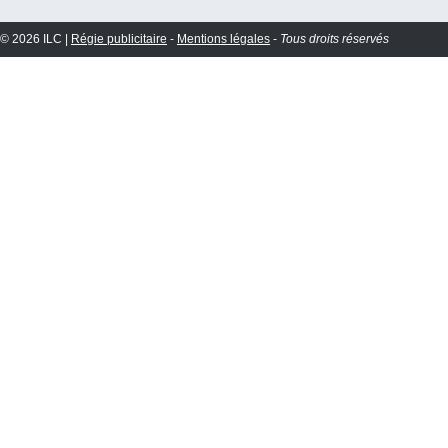
© 2026 ILC |
Régie publicitaire
-
Mentions légales
-
Tous droits réservés