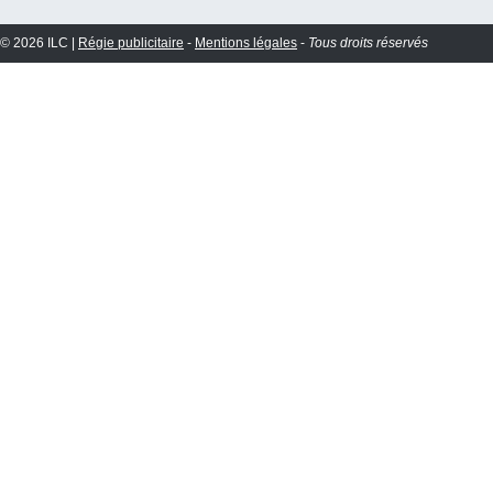
© 2026 ILC |
Régie publicitaire
-
Mentions légales
-
Tous droits réservés