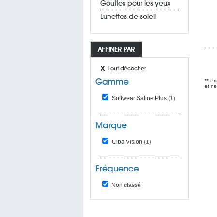
Gouttes pour les yeux
Lunettes de soleil
AFFINER PAR
Tout décocher
Gamme
** Pr
et ne
Softwear Saline Plus
(1)
Marque
Ciba Vision
(1)
Fréquence
Non classé