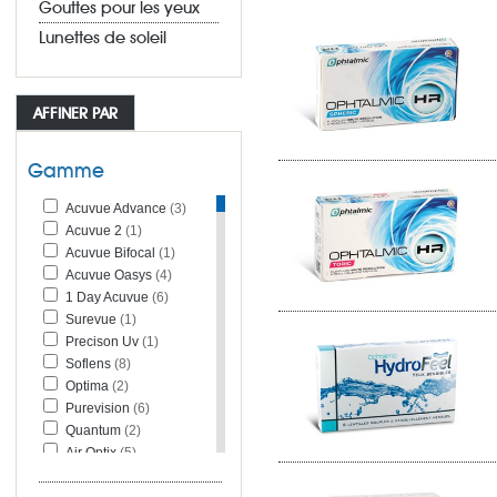
Gouttes pour les yeux
Lunettes de soleil
AFFINER PAR
Gamme
Acuvue Advance
(3)
Acuvue 2
(1)
Acuvue Bifocal
(1)
Acuvue Oasys
(4)
1 Day Acuvue
(6)
Surevue
(1)
Precison Uv
(1)
Soflens
(8)
Optima
(2)
Purevision
(6)
Quantum
(2)
Air Optix
(5)
Focus
(1)