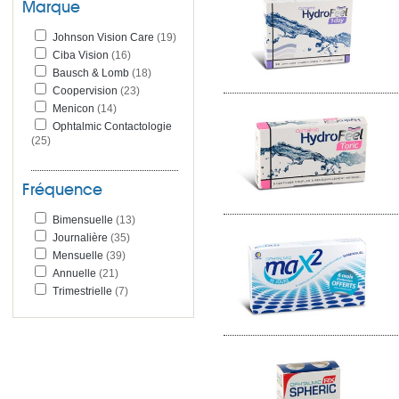
Dailies
(10)
Marque
Lunelle
(1)
Biofinity
(3)
Johnson Vision Care
(19)
Biomedics
(4)
Ciba Vision
(16)
Proclear
(10)
Bausch & Lomb
(18)
Menicon Soft
(2)
Coopervision
(23)
Menicon Ex
(2)
Menicon
(14)
Menifocal Z
(1)
Ophtalmic Contactologie
(25)
Menicon Premio
(2)
Menisoft
(1)
Menicon Z
(6)
Fréquence
Ophtalmic 55
(4)
Ophtalmic Aspheric
(1)
Bimensuelle
(13)
Ophtalmic Hydrofeel
(3)
Journalière
(35)
Ophtalmic Max2
(1)
Mensuelle
(39)
Omniflex
(2)
Annuelle
(21)
Ophtalmic Rx
(6)
Trimestrielle
(7)
Ophtalmic Today
(1)
Z6
(2)
Ophtalmic Hr
(9)
Acuvue Trueye
(2)
Myday
(1)