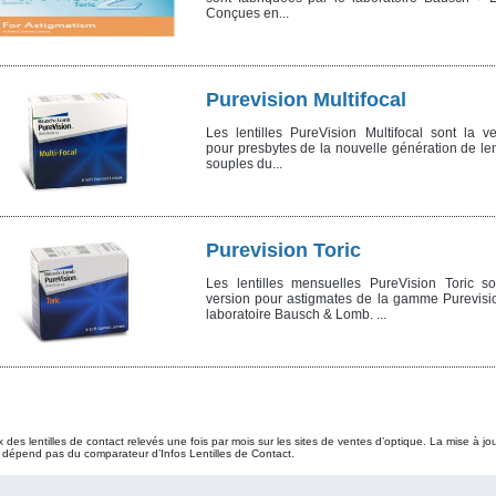
Conçues en...
Purevision Multifocal
Les lentilles PureVision Multifocal sont la ve
pour presbytes de la nouvelle génération de len
souples du...
Purevision Toric
Les lentilles mensuelles PureVision Toric so
version pour astigmates de la gamme Purevisi
laboratoire Bausch & Lomb. ...
ix des lentilles de contact relevés une fois par mois sur les sites de ventes d’optique. La mise à jo
 dépend pas du comparateur d’Infos Lentilles de Contact.