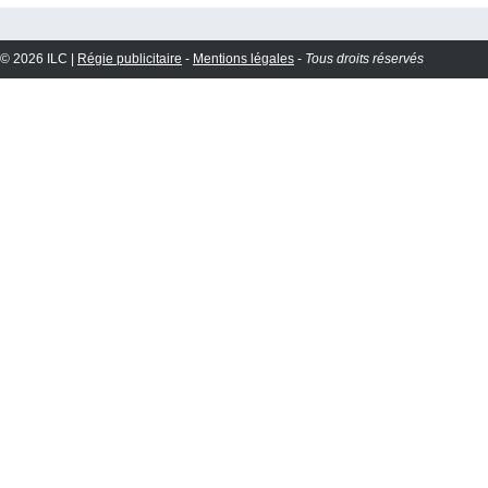
© 2026 ILC |
Régie publicitaire
-
Mentions légales
-
Tous droits réservés