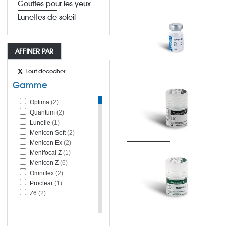
Gouttes pour les yeux
Lunettes de soleil
AFFINER PAR
Tout décocher
Gamme
Optima
(2)
Quantum
(2)
Lunelle
(1)
Menicon Soft
(2)
Menicon Ex
(2)
Menifocal Z
(1)
Menicon Z
(6)
Omniflex
(2)
Proclear
(1)
Z6
(2)