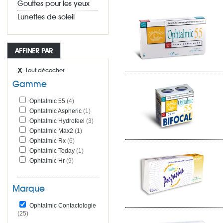
Gouttes pour les yeux
Lunettes de soleil
AFFINER PAR
Tout décocher
Gamme
Ophtalmic 55
(4)
Ophtalmic Aspheric
(1)
Ophtalmic Hydrofeel
(3)
Ophtalmic Max2
(1)
Ophtalmic Rx
(6)
Ophtalmic Today
(1)
Ophtalmic Hr
(9)
Marque
Ophtalmic Contactologie
(25)